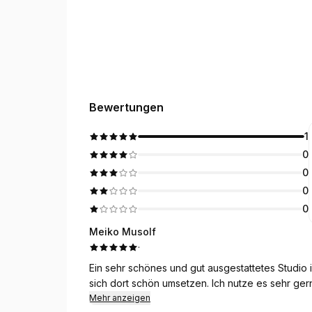
Bewertungen
1
0
0
0
0
Meiko Musolf
·
Ein sehr schönes und gut ausgestattetes Studio in ruhiger Lage. Auch availa
sich dort schön umsetzen. Ich nutze es sehr ge
Mehr anzeigen