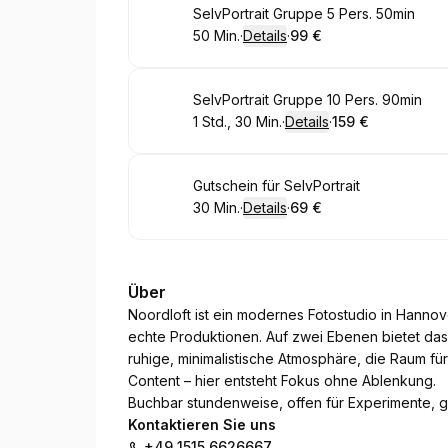
Buchen
SelvPortrait Gruppe 5 Pers. 50min
50 Min.
·
Details
·
99 €
.
Dauer
:
.
Preis
:
Buchen
SelvPortrait Gruppe 10 Pers. 90min
1 Std., 30 Min.
·
Details
·
159 €
.
Dauer
:
.
Preis
:
Buchen
Gutschein für SelvPortrait
30 Min.
·
Details
·
69 €
.
Dauer
:
.
Preis
:
Über
Noordloft ist ein modernes Fotostudio in Hannove
echte Produktionen. Auf zwei Ebenen bietet das S
ruhige, minimalistische Atmosphäre, die Raum für s
Content – hier entsteht Fokus ohne Ablenkung.
Buchbar stundenweise, offen für Experimente, g
Kontaktieren Sie uns
+49 1515 6626667