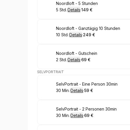
Buchen
Noordloft - 5 Stunden
5 Std.
·
Details
·
149 €
.
Dauer
:
.
Preis
:
Buchen
Noordloft - Ganztägig 10 Stunden
10 Std.
·
Details
·
249 €
.
Dauer
:
.
Preis
:
Buchen
Noordloft - Gutschein
2 Std.
·
Details
·
69 €
.
Dauer
:
.
Preis
:
SELVPORTRAIT
Buchen
SelvPortrait - Eine Person 30min
30 Min.
·
Details
·
59 €
.
Dauer
:
.
Preis
:
Buchen
SelvPortrait - 2 Personen 30min
30 Min.
·
Details
·
69 €
.
Dauer
:
.
Preis
: