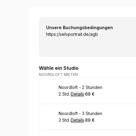
Noordloft
Unsere Buchungsbedingungen
https://selvportrait.de/agb
Wähle ein Studio
NOORDLOFT MIETEN
Buchen
Noordloft - 2 Stunden
2 Std.
·
Details
·
69 €
.
Dauer
:
.
Preis
:
Buchen
Noordloft - 3 Stunden
3 Std.
·
Details
·
89 €
.
Dauer
:
.
Preis
: