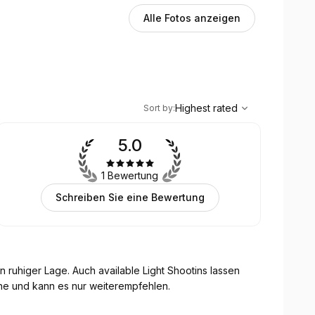
Alle Fotos anzeigen
,
Highest rated
Sort
Highest rated
Sort by
:
5.0
1 Bewertung
Schreiben Sie eine Bewertung
ble Light Shootins lassen
rne und kann es nur weiterempfehlen.